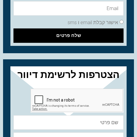
אישור קבלת email ו sms
שלח פרטים
הצטרפות לרשימת דיוור