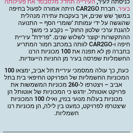
כניסתה לעיר,
העירייה תחדל מלסבסד את פעילותה
בעיר
. חברת CAR2GO היתה אמורה לפעול בחיפה
במשך שש שנים, אך בעקבות עתירה מנהלית
שהוגשה על ידי עמותת 'שומרי הסף – התנועה
להגנת ערכי שלטון החוק' – נקבע כי משך
ההתקשרות יקוצר לשלוש שנים. "פרידת" עיריית
חיפה ו-CAR2GO לוותה במכתב חמור המתריע
בחברה פן לא תפנה את 100 מכוניות הרנו
החשמליות שפרסה בעיר מן החניות הייעודיות.
כעת, כך עולה ממסמכי עיריית תל אביב, ימצאו 100
המכוניות החשמליות של הפרויקט החיפאי בית בתל
אביב – ויצטרפו ל-260 מכוניות המשמשות את
פרויקט אוטותל. יודגש כי המכוניות של אוטותל הן
מכוניות בעלות מנועי בנזין, ואילו 100 המכוניות
שיצטרפו לפרויקט, כמעט בין לילה, הן מכוניות רנו
חשמליות.