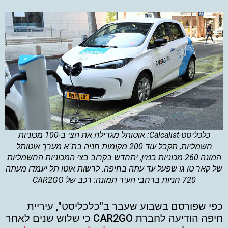
כלכליסט-Calcalist: אוטותל מגדילה את הצי ב-100 מכוניות
חשמליות; תקבל עוד 200 מקומות חניה בת"א מערך אוטותל
המונה 260 מכוניות בנזין, יתחדש בקרוב בצי המכוניות החשמליות
של קאר טו גו שפעל עד עתה בחיפה. לרשות אוטו תל יעמדו מעתה
720 חניות ברחבי העיר תמונה: רכב של CAR2GO
כפי שפורסם בשבוע שעבר ב"כלכליסט", עיריית
חיפה הודיעה לחברת CAR2GO כי שלוש שנים לאחר