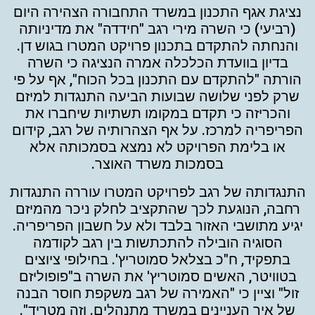
נציגת אגף התכנון במשרד התחבורה הצהירה היום
(רביעי) כי השרה מירי רגב "חידדה" את מדיניותה
והנחתה להתקדם בתכנון פרויקט המטרו בגוש דן.
בדיון בוועדת הכלכלה אמרה הנציגה כי השרה
הורתה "להתקדם עם התכנון בכל הכוח", אף על פי
שרק לפני שלושה שבועות הביעה התנגדות למיזם
והכריזה כי תקדם במקומו תשתיות שיחברו את
הפריפריה למרכז. על אף הצהרותיה של רגב, קידום
או בלימת הפרויקט לא נמצא בסמכותה אלא
בסמכות משרד האוצר.
התנגדותה של רגב לפרויקט המטרו עוררה התנגדות
רחבה, הנוגעת לכך שהתקציב לחלק ניכר מהמיזם
יגיע מתושבי האזור בלבד ולא על חשבון הפריפריה.
הסוגיה הובילה להתכתשות בין רגב לקודמה
בתפקיד, ח"כ בצלאל סמוטריץ'. בחילופי ציוצים
בטוויטר, האשים סמוטריץ' את השרה ב"פופוליזם
זול" וציין כי "האמירה של רגב משקפת חוסר הבנה
של איך העניינים במשרד מתנהלים. וזה מטריד".