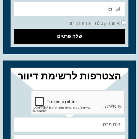
אישור קבלת email ו sms
שלח פרטים
הצטרפות לרשימת דיוור