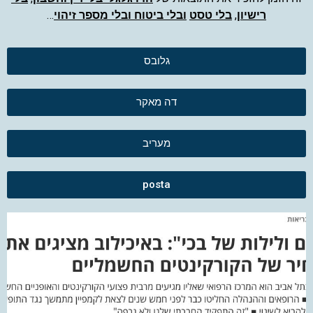
רישיון
,
בלי טסט
ובלי ביטוח ובלי מספר זיהוי
…
גלובס
דה מאקר
מעריב
posta