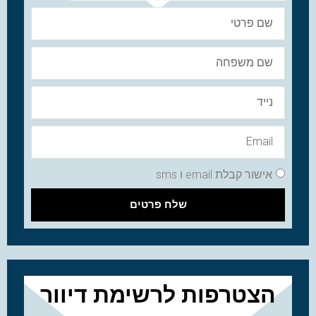
אישור קבלת email ו sms
שלח פרטים
הצטרפות לרשימת דיוור