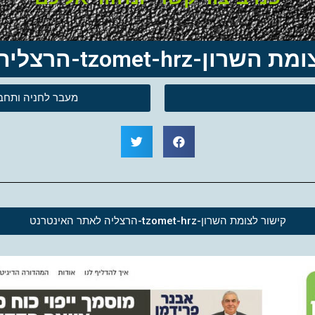
מת השרון-tzomet-hrz-הרצליה
מעבר לחניה ותחבורה 
קישור לצומת השרון-tzomet-hrz-הרצליה לאתר האינטרנט