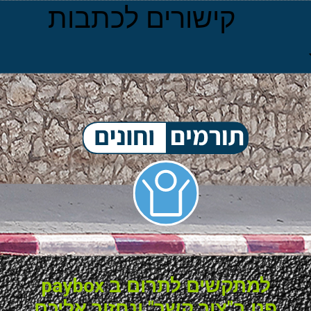
קישורים לכתבות
למתקשים לתרום ב paybox
פנו ב"צור קשר" ונחזור אליכם