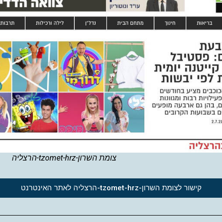
צומת השרון-tzomet-hrz-הרצליה
קישור לצומת השרון-tzomet-hrz-הרצליה לאתר האינטרנט