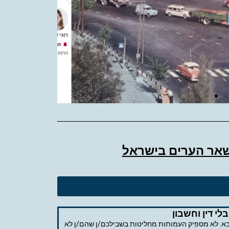
דה מאקר
שאר הערים בישראל
לי דין וחשבון
ל אביב, גופים עירוניים, עמותות ומלכ"רים והמחדל של הדו גלגלי בלי דין וחשבון עשו יד 1 נגד התושבים ותראו מה רשום ב pdf הבא. לא מספיק העמותות מחליטות בשבילכם/ן שהם/ן לא