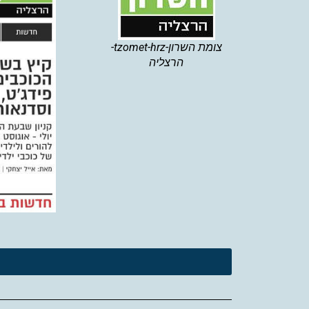
צומת השרון-tzomet-hrz-
הרצליה