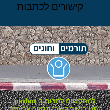
קישורים לכתבות
למתקשים לתרום ב paybox
פנו ב"צור קשר" ונחזור אליכם