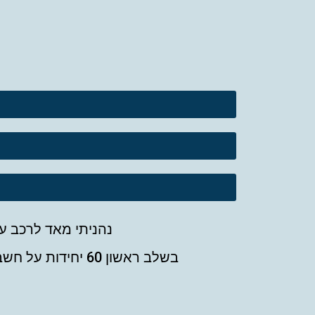
נהניתי מאד לרכב על אופני lime החשמליים החדישים שנכנסו לשירו
בשלב ראשון 60 יחידות על חשבון מכסת הקורקינטים, כולם עם קסדות, מונעים בדיווש ע"פ התקן ובמחיר של קורקינט.