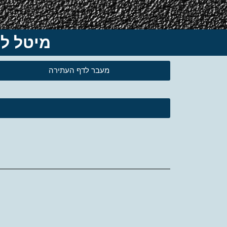
מיטל להבי-Meital Lehavi: א
מעבר לדף העתירה