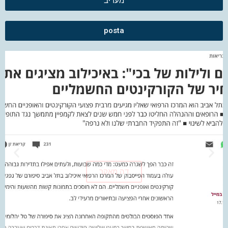
מעריב
posta
דה מאקר