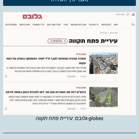
globes-גלובס: עיריית פתח תקווה