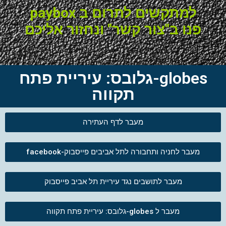
למתקשים לתרום ב paybox
פנו ב"צור קשר" ונחזור אליכם
globes-גלובס: עיריית פתח
תקווה
מעבר לדף העתירה
מעבר לחניה ותחבורה לתל אביבים פייסבוק-facebook
מעבר לתושבים נגד עיריית תל אביב פייסבוק
מעבר ל globes-גלובס: עיריית פתח תקווה