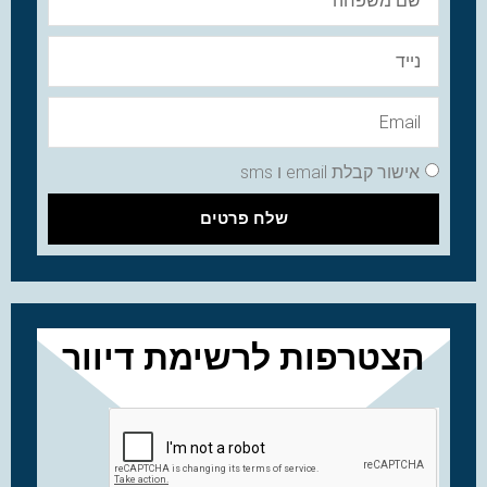
אישור קבלת email ו sms
שלח פרטים
הצטרפות לרשימת דיוור