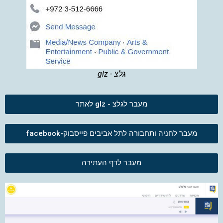
גלצ - glz
מעבר לגלצ - glz לאתר
מעבר לחניה ותחבורה לתל אביבים פייסבוק-facebook
מעבר לדף העתירה