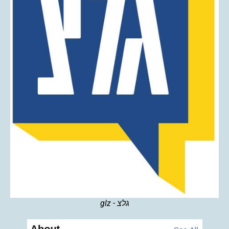
גלצ - glz