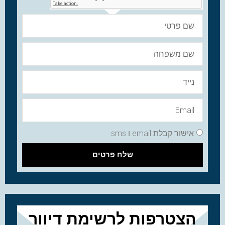
אישור קבלת email ו sms
שלח פרטים
הצטרפות לרשימת דיוור