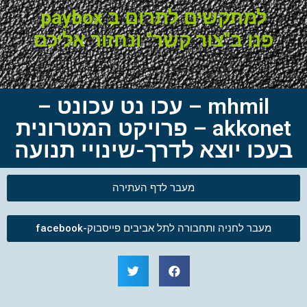
למתקשים לתרום ב paybox
פנו ב"צור קשר" ונחזור אליכם
mhmil – עכו נט עכונט –
akkonet – פרויקט המטרונית
בעכו יוצא לדרך-שינויי תנועה
מעבר לדף העתירה
מעבר לחניה ותחבורה לתל אביבים פייסבוק-facebook