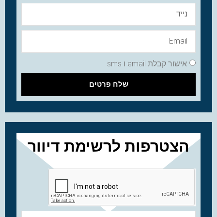
אישור קבלת email ו sms
שלח פרטים
הצטרפות לרשימת דיוור