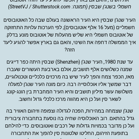
חשמלי בשנג'ן שבסין (תמונה: StreetVJ / Shutterstock.com)
העיר שנג'ן שבסין היא העיר הראשונה בעולם שבה כל האוטובוסים
חשמליים (מעל 16 אלף אוטובוסים); לפי הערכות עלויות התחזוקה
של אוטובוס חשמלי היא שליש מהעלות של אוטובוס מונע בדלק.
איך הממשלה דחפה את השינוי, והאם גם בארץ אפשר להגיע ליעד
הזה?
עד שנת 1980,
העיר שנג'ן
(Shenzhen) שבסין היתה כפר דייגים
שמנה כשלושים אלף תושבים, אולם בארבעת העשורים שעברו
מאז, הכפר צמח והפך לעיר שיש בה מרכזים כלכליים וטכנולוגיים,
דבר שמשך אליו אוכלוסייה רבה. כיום מונה העיר שנג'ן למעלה
משלושה עשר מיליון תושבים והיא העיר המחברת בין הונג-קונג
לשאר סין ועל כן היא מהווה מרכז כלכלי גדול וחשוב.
שנג'ן שצמחה במהירות, הפכה לגדולה וצפופה וזיהום האוויר בה
גדל בהתאם. רוב האוכלוסיה שחיה בה נוסעת בתחבורה ציבורית
ועל כן מדובר בכמויות גדולות של רכבים ואוטובוסים. כדי להילחם
בתופעת הזיהום, החליטו שלטונות סין להפוך את התחבורה