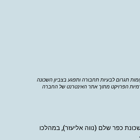
posta: התנגדויות ל"גורדי שחקים" בלב שכונת כפר שלם תושבי השכונה וסביבתה טוענים כי בניית פרויקט בן 24 קומות תגרום לבעיות תחבורה ותפגע בצביון השכונה
ים בני 15 קומות מגדל ליד בניינים "רגילים". הדמיות הפרויקט מתוך אתר האינטרנט של החברה
שכונת כפר שלם (נווה אליעזר), במהלכו