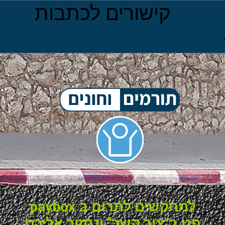
קישורים לכתבות
למתקשים לתרום ב paybox
פנו ב"צור קשר" ונחזור אליכם