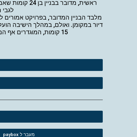
ראשית, מדובר ב
לגבי 
דיור במקומן. ואולם, במהלך הישיבה הועל
15 קומות, המוגדרים אף הם על ידי התושבים כמגדלי מגורים, בטח ובטח ביחס למבנים הקיימים כיום בשכונה.
מעבר ל paybox