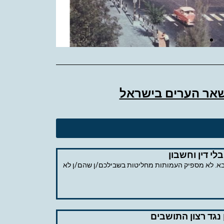
שאר הערים בישראל
לי דין וחשבון
ל אביב, גופים עירוניים, עמותות ומלכ"רים והמחדל של הדו גלגלי בלי דין וחשבון עשו יד 1 נגד התושבים ותראו מה רשום ב pdf הבא. לא מספיק העמותות מחליטות בשבילכם/ן שהם/ן לא
 נגד רצון התושבים