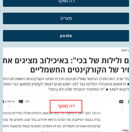
דה מאקר
מעריב
posta
דה מאקר