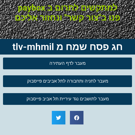
למתקשים לתרום ב paybox
פנו ב"צור קשר" ונחזור אליכם
חג פסח שמח מ tlv-mhmil
מעבר לדף העתירה
מעבר לחניה ותחבורה לתל אביבים פייסבוק
מעבר לתושבים נגד עיריית תל אביב פייסבוק