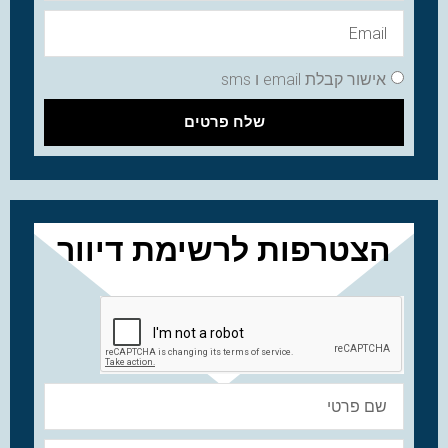
אישור קבלת email ו sms
שלח פרטים
הצטרפות לרשימת דיוור