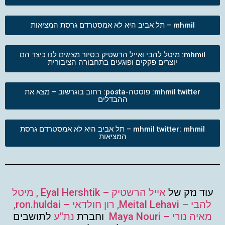
mhmil – תל אביב היא לא אמסטרדם גרסת המציאות
mhmil: מיטל להבי ואייל הרשטיק בסיור מציגים לנו כיצד הם
יוצרים פקקים ופוגעים בתחבורה הציבורית
mhmil twitter: פוסטה-posta: רחוב בוגרשוב – מצא את
ההבדלים
mhmil twitter: mhmil – תל אביב היא לא אמסטרדם גרסת
המציאות
עוד נזק של
אייל הרשטיק – Eyal Hershtik
,
מיטל
להבי
–
Meital Lehavi
,
רון חולדאי – ron.huldai
,
מאיה נורי – Maya Nouri
וחברת
נת"ע
לתושבים