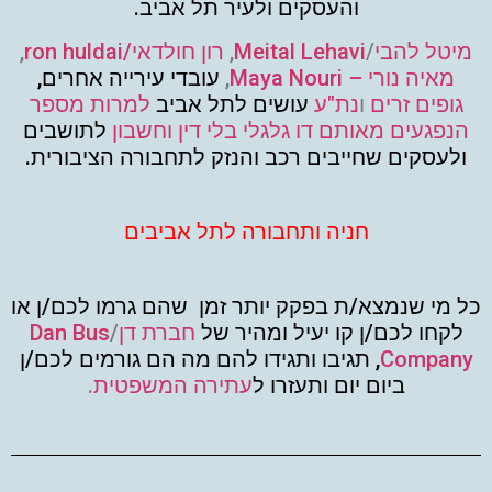
והעסקים ולעיר תל אביב.
מיטל להבי
/
Meital Lehavi
,
רון חולדאי/ron huldai
,
מאיה נורי – Maya Nouri
,
עובדי עירייה אחרים,
גופים זרים
ו
נת"ע
עושים לתל אביב
למרות מספר
הנפגעים מאותם דו גלגלי בלי דין וחשבון
לתושבים
ולעסקים שחייבים רכב והנזק לתחבורה הציבורית.
חניה ותחבורה לתל אביבים
כל מי שנמצא/ת בפקק יותר זמן שהם גרמו לכם/ן או
לקחו לכם/ן קו יעיל ומהיר של
חברת דן
/
Dan Bus
Company
, תגיבו ותגידו להם מה הם גורמים לכם/ן
ביום יום ותעזרו ל
עתירה המשפטית
.