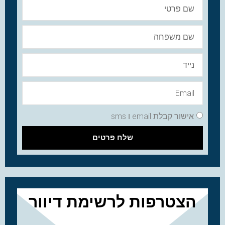
אישור קבלת email ו sms
שלח פרטים
הצטרפות לרשימת דיוור