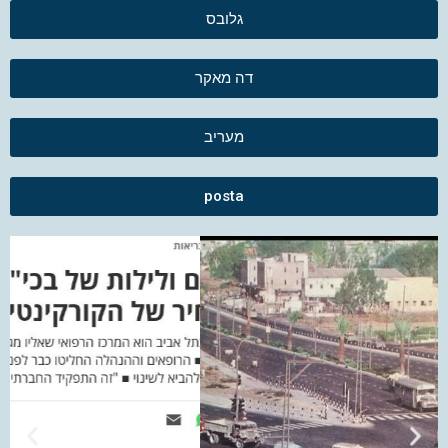
גלובס
דה מאקר
מעריב
posta
דה מאקר