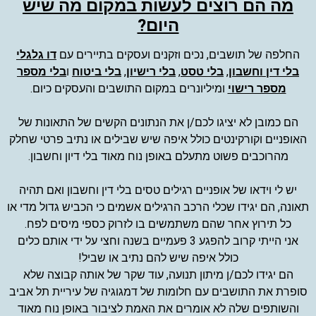
מה הם רוצים לעשות במקום מה שיש
היום?
החלפה של תושבים, נכים וזקנים ועסקים בתיירים עם
דו גלגלי
בלי דין וחשבון
,
בלי טסט
,
בלי רישיון
,
בלי ביטוח
ו
בלי מספר
מספר רישוי
ומיליונרים במקום התושבים והעסקים כיום.
הם כמובן לא יציגו לכם/ן את הנתונים הקשים של התאונות של
האופניים וקורקינטים כולל איפה שיש שבילים או נתיב פרטי שחלק
מהרוכבים פשוט מתעלם באופן נוח מאוד בלי דיון וחשבון.
יש לי וידאו של אופניים רגילים טסים בלי דין וחשבון ואם תהיה
תאונה, הם יגידו שכלי הרכב הרגילים אשמים כי הכביש גדול מדי או
כל תירוץ אחר שהם משתמשים בו לזרוק כספי מיסים לפח.
אני הייתי קרוב להפגע 3 פעמיים בשנה וחצי על ידי אותם כלים
כולל איפה שיש להם נתיב או שביל!
הם יגידו לכם/ן מיתון תנועה, עוד שקר של אותה קבוצה שלא
סופרת את התושבים עם חלומות של דמגוגיה של עיריית תל אביב
והשותפים שלה לא אומרים את האמת לציבור באופן נוח מאוד