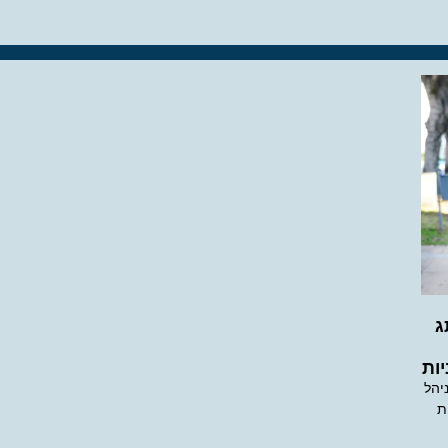
ג
ות
ניהל
ת