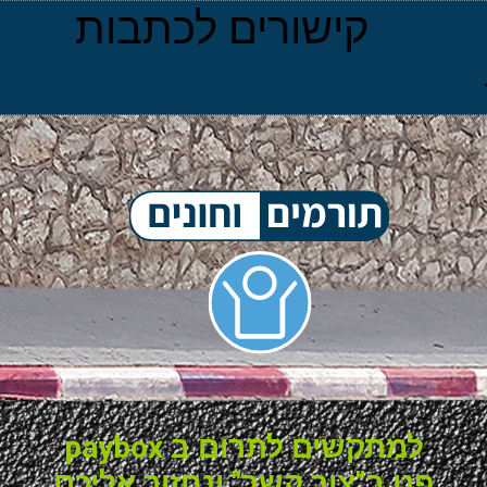
קישורים לכתבות
למתקשים לתרום ב paybox
פנו ב"צור קשר" ונחזור אליכם