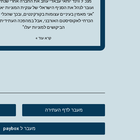
מנכ"ל ווינד יוחאי עבאדי עוזב את החברה אחרי שנתי
ועובר לנהל את הסניף הישראלי של ענקית המוניות יאנג
"אני מאמין בעיניים עצומות בקורקינטים, ובכך שהכלי 
הכרחי לאקוסיסטם האורבני, אבל במהפכה העתידית 
הביקושים למוניות יעלו"
קרא עוד »
מעבר לדף העתירה
מעבר ל paybox