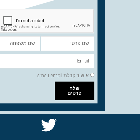
אישור קבלת email ו sms
שלח
פרטים