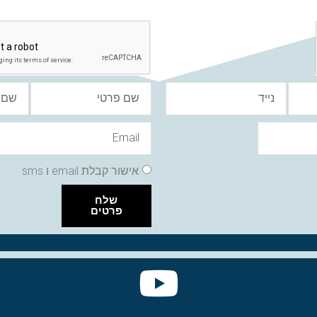
אישור קבלת email ו sms
שלח
פרטים