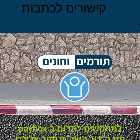
קישורים לכתבות
למתקשים לתרום ב paybox
פנו ב"צור קשר" ונחזור אליכם